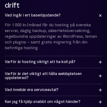
drift
Vad ingår i ert baserbjudande?
För 1 000 kr/månad får du hosting på svenska
servrar, daglig backup, säkerhetsövervakning,
regelbundna uppdateringar av WordPress, teman
och plugins – samt gratis migrering från din
befintliga hosting.
Varför är hosting viktigt att ha koll på?
En dålig hostinglösning kan göra din sajt långsam,
Varför är det viktigt att hålla webbplatsen
osäker eller otillgänglig. Med vår drift får du en
uppdaterad?
stabil, snabb och trygg miljö där du slipper tänka
Uppdateringar skyddar mot intrång, förbättrar
på det tekniska.
Vad innebär era serviceavtal?
prestanda och ser till att allt fungerar som det ska.
Det är särskilt viktigt i WordPress, där teman och
Vi erbjuder rabatterade paket på 2, 4 eller 8 timmar
Kan jag få hjälp snabbt om något händer?
plugins uppdateras i olika takt – och gamla
per månad. Timmarna kan användas fritt för